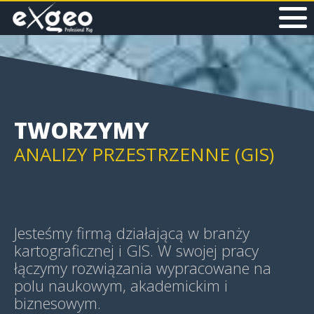
MAPY I APLIKACJE WEB
MAPY HISTORYCZNE
TWORZYMY
ANALIZY PRZESTRZENNE (GIS)
GEOWIZUALIZACJE (GEOVIS)
Jesteśmy firmą działającą w branży
kartograficznej i GIS. W swojej pracy
łączymy rozwiązania wypracowane na
polu naukowym, akademickim i
MAPY TEMATYCZNE
biznesowym.