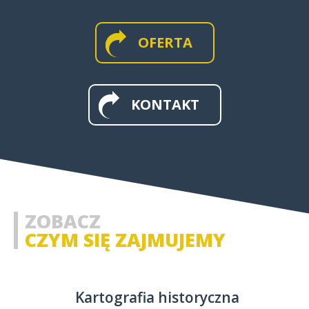
OFERTA
MAPY WIELKOFORMATOWE I
ŚCIENNE
KONTAKT
MAPY I APLIKACJE WEB
MAPY HISTORYCZNE
ZOBACZ
CZYM SIĘ ZAJMUJEMY
Kartografia historyczna