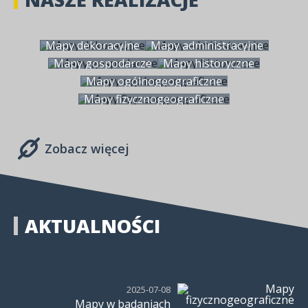
Mapy dekoracyjne
Mapy administracyjne
Mapy gospodarcze
Mapy historyczne
Mapy ogólnogeograficzne
Mapy fizycznogeograficzne
Zobacz więcej
AKTUALNOŚCI
2025-07-08
Mapy w badaniach