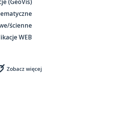
je (GeoVis)
tematyczne
we/ścienne
likacje WEB
Zobacz więcej