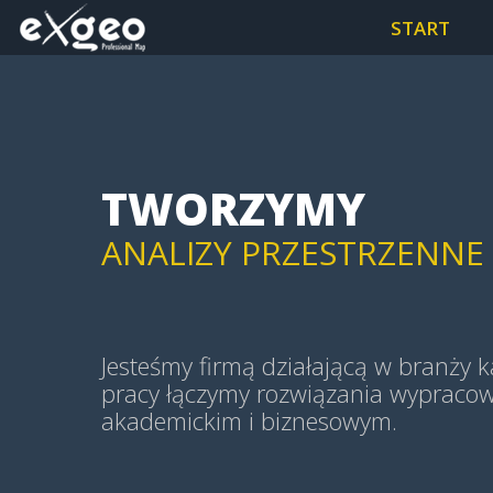
MAPY I APLIKACJE WEB
START
MAPY HISTORYCZNE
TWORZYMY
ANALIZY PRZESTRZENNE (
GEOWIZUALIZACJE (GEOV
Jesteśmy firmą działającą w branży ka
pracy łączymy rozwiązania wypraco
akademickim i biznesowym.
MAPY TEMATYCZNE