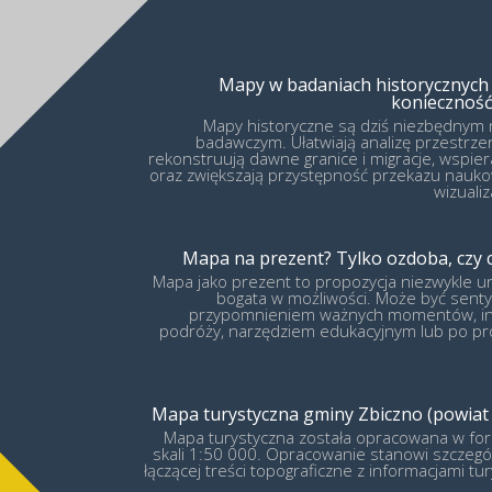
Mapy w badaniach historycznych
konieczność
Mapy historyczne są dziś niezbędnym
badawczym. Ułatwiają analizę przestrzen
rekonstruują dawne granice i migracje, wspier
oraz zwiększają przystępność przekazu nauko
wizualiz
Mapa na prezent? Tylko ozdoba, czy c
Mapa jako prezent to propozycja niezwykle un
bogata w możliwości. Może być sen
przypomnieniem ważnych momentów, ins
podróży, narzędziem edukacyjnym lub po pr
Mapa turystyczna gminy Zbiczno (powiat 
Mapa turystyczna została opracowana w fo
skali 1:50 000. Opracowanie stanowi szczeg
łączącej treści topograficzne z informacjami tu