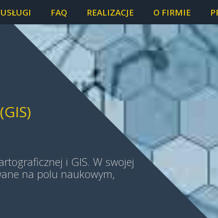
USŁUGI
FAQ
REALIZACJE
O FIRMIE
P
GIS)
IS)
rtograficznej i GIS. W swojej
wane na polu naukowym,