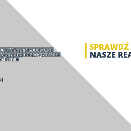
SPRAWDŹ
ne
Mapy gospodarcze
NASZE RE
Mapy ogólnogeograficzne
aficzne
ej