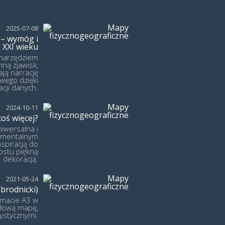
2025-07-08
 – wymóg i
 XXI wieku
 narzędziem
ną zjawisk,
ają narrację
wego dzięki
acji danych.
2024-10-11
oś więcej?
iwersalna i
tymentalnym
piracją do
ostu piękną
dekoracją.
2021-05-24
brodnicki)
rmacie A3 w
ółową mapę,
rystycznymi.