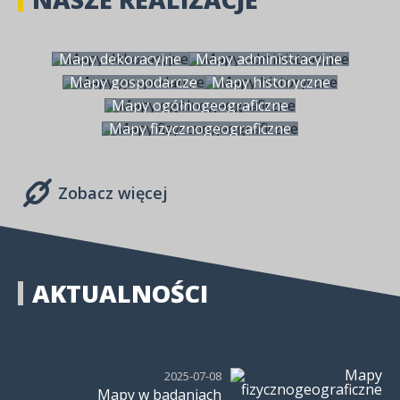
Mapy dekoracyjne
Mapy administracyjne
Mapy gospodarcze
Mapy historyczne
Mapy ogólnogeograficzne
Mapy fizycznogeograficzne
Zobacz więcej
AKTUALNOŚCI
2025-07-08
Mapy w badaniach