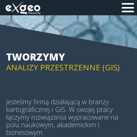
MAPY I APLIKACJE WEB
MAPY HISTORYCZNE
TWORZYMY
ANALIZY PRZESTRZENNE (GIS)
GEOWIZUALIZACJE (GEOVIS)
Jesteśmy firmą działającą w branży
kartograficznej i GIS. W swojej pracy
łączymy rozwiązania wypracowane na
polu naukowym, akademickim i
MAPY TEMATYCZNE
biznesowym.