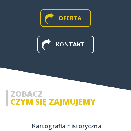
OFERTA
MAPY WIELKOFORMATOWE I
ŚCIENNE
KONTAKT
MAPY I APLIKACJE WEB
MAPY HISTORYCZNE
ZOBACZ
CZYM SIĘ ZAJMUJEMY
Kartografia historyczna