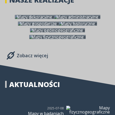
Mapy dekoracyjne
Mapy administracyjne
Mapy gospodarcze
Mapy historyczne
Mapy ogólnogeograficzne
Mapy fizycznogeograficzne
Zobacz więcej
AKTUALNOŚCI
2025-07-08
Mapy w badaniach