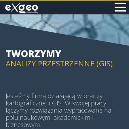
MAPY I APLIKACJE WEB
MAPY HISTORYCZNE
TWORZYMY
ANALIZY PRZESTRZENNE (GIS)
GEOWIZUALIZACJE (GEOVIS)
Jesteśmy firmą działającą w branży
kartograficznej i GIS. W swojej pracy
łączymy rozwiązania wypracowane na
polu naukowym, akademickim i
MAPY TEMATYCZNE
biznesowym.