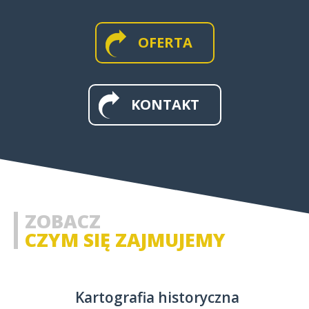
OFERTA
MAPY WIELKOFORMATOWE I
ŚCIENNE
KONTAKT
MAPY I APLIKACJE WEB
MAPY HISTORYCZNE
ZOBACZ
CZYM SIĘ ZAJMUJEMY
Kartografia historyczna