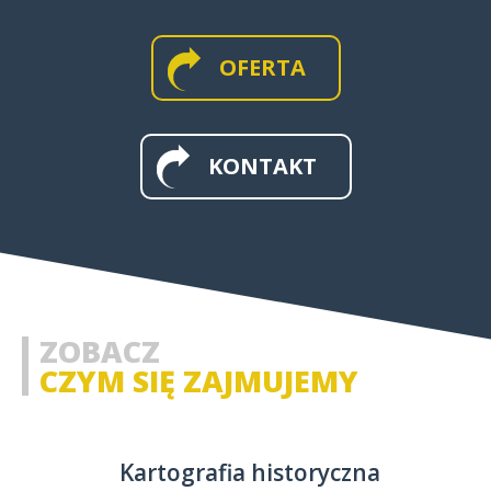
OFERTA
MAPY WIELKOFORMATOWE I
ŚCIENNE
KONTAKT
MAPY I APLIKACJE WEB
MAPY HISTORYCZNE
ZOBACZ
CZYM SIĘ ZAJMUJEMY
Kartografia historyczna