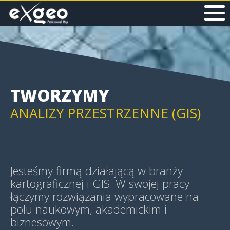
MAPY I APLIKACJE WEB
MAPY HISTORYCZNE
TWORZYMY
ANALIZY PRZESTRZENNE (GIS)
GEOWIZUALIZACJE (GEOVIS)
Jesteśmy firmą działającą w branży
kartograficznej i GIS. W swojej pracy
łączymy rozwiązania wypracowane na
polu naukowym, akademickim i
MAPY TEMATYCZNE
biznesowym.