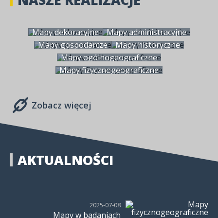
Mapy dekoracyjne
Mapy administracyjne
Mapy gospodarcze
Mapy historyczne
Mapy ogólnogeograficzne
Mapy fizycznogeograficzne
Zobacz więcej
AKTUALNOŚCI
2025-07-08
Mapy w badaniach