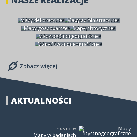
Mapy dekoracyjne
Mapy administracyjne
Mapy gospodarcze
Mapy historyczne
Mapy ogólnogeograficzne
Mapy fizycznogeograficzne
Zobacz więcej
AKTUALNOŚCI
2025-07-08
Mapy w badaniach