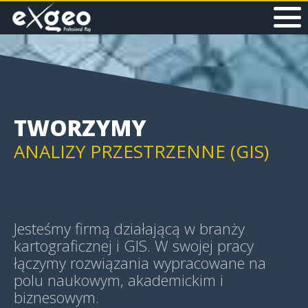
MAPY I APLIKACJE WEB
MAPY HISTORYCZNE
TWORZYMY
ANALIZY PRZESTRZENNE (GIS)
GEOWIZUALIZACJE (GEOVIS)
Jesteśmy firmą działającą w branży
kartograficznej i GIS. W swojej pracy
łączymy rozwiązania wypracowane na
polu naukowym, akademickim i
MAPY TEMATYCZNE
biznesowym.