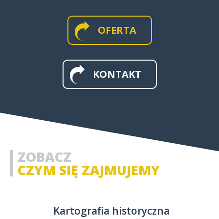
OFERTA
MAPY WIELKOFORMATOWE I
ŚCIENNE
KONTAKT
MAPY I APLIKACJE WEB
MAPY HISTORYCZNE
ZOBACZ
CZYM SIĘ ZAJMUJEMY
Kartografia historyczna