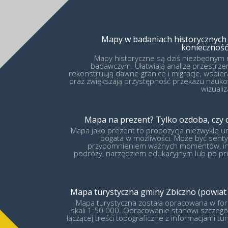
Mapy w badaniach historycznych
konieczność
Mapy historyczne są dziś niezbędnym
badawczym. Ułatwiają analizę przestrzen
rekonstruują dawne granice i migracje, wspier
oraz zwiększają przystępność przekazu nauko
wizualiz
Mapa na prezent? Tylko ozdoba, czy c
Mapa jako prezent to propozycja niezwykle un
bogata w możliwości. Może być sen
przypomnieniem ważnych momentów, ins
podróży, narzędziem edukacyjnym lub po pr
Mapa turystyczna gminy Zbiczno (powiat 
Mapa turystyczna została opracowana w fo
skali 1:50 000. Opracowanie stanowi szczeg
łączącej treści topograficzne z informacjami tu