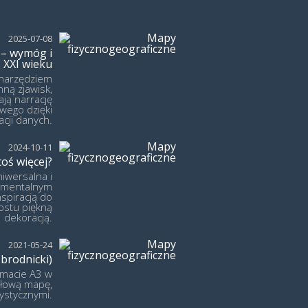
2025-07-08
 – wymóg i
 XXI wieku
 narzędziem
ną zjawisk,
ają narrację
wego dzięki
acji danych.
2024-10-11
oś więcej?
iwersalna i
tymentalnym
piracją do
ostu piękną
dekoracją.
2021-05-24
brodnicki)
rmacie A3 w
ółową mapę,
rystycznymi.