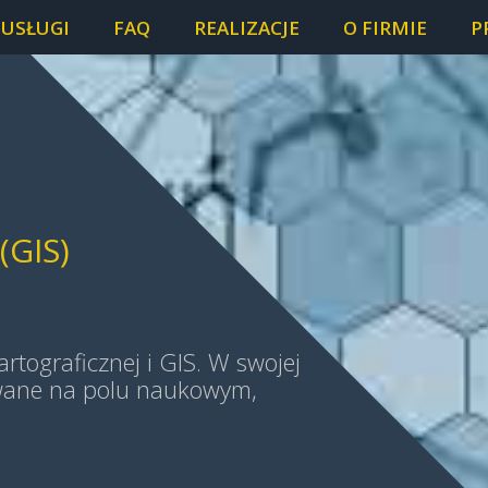
USŁUGI
FAQ
REALIZACJE
O FIRMIE
P
GIS)
IS)
rtograficznej i GIS. W swojej
wane na polu naukowym,