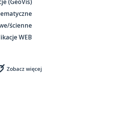
je (GeoVis)
tematyczne
we/ścienne
likacje WEB
Zobacz więcej