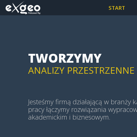
MAPY I APLIKACJE WEB
START
MAPY HISTORYCZNE
TWORZYMY
ANALIZY PRZESTRZENNE (
GEOWIZUALIZACJE (GEOV
Jesteśmy firmą działającą w branży ka
pracy łączymy rozwiązania wypraco
akademickim i biznesowym.
MAPY TEMATYCZNE