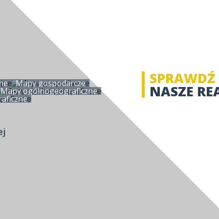
SPRAWDŹ
ne
Mapy gospodarcze
NASZE RE
Mapy ogólnogeograficzne
aficzne
ej