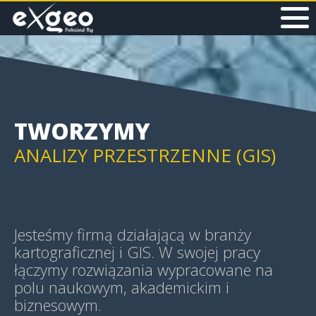
MAPY I APLIKACJE WEB
MAPY HISTORYCZNE
TWORZYMY
ANALIZY PRZESTRZENNE (GIS)
GEOWIZUALIZACJE (GEOVIS)
Jesteśmy firmą działającą w branży
kartograficznej i GIS. W swojej pracy
łączymy rozwiązania wypracowane na
polu naukowym, akademickim i
MAPY TEMATYCZNE
biznesowym.