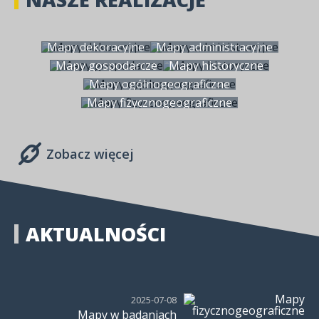
Mapy dekoracyjne
Mapy administracyjne
Mapy gospodarcze
Mapy historyczne
Mapy ogólnogeograficzne
Mapy fizycznogeograficzne
Zobacz więcej
AKTUALNOŚCI
2025-07-08
Mapy w badaniach