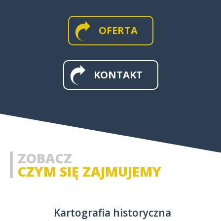
OFERTA
MAPY WIELKOFORMATOWE I
ŚCIENNE
KONTAKT
MAPY I APLIKACJE WEB
MAPY HISTORYCZNE
ZOBACZ
CZYM SIĘ ZAJMUJEMY
Kartografia historyczna