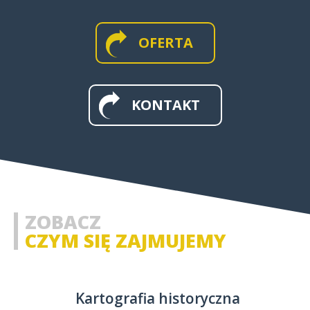
OFERTA
MAPY WIELKOFORMATOWE I
ŚCIENNE
KONTAKT
MAPY I APLIKACJE WEB
MAPY HISTORYCZNE
ZOBACZ
CZYM SIĘ ZAJMUJEMY
Kartografia historyczna