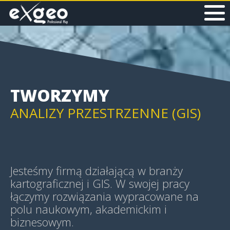
MAPY I APLIKACJE WEB
MAPY HISTORYCZNE
TWORZYMY
ANALIZY PRZESTRZENNE (GIS)
GEOWIZUALIZACJE (GEOVIS)
Jesteśmy firmą działającą w branży
kartograficznej i GIS. W swojej pracy
łączymy rozwiązania wypracowane na
polu naukowym, akademickim i
MAPY TEMATYCZNE
biznesowym.