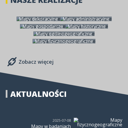
Mapy dekoracyjne
Mapy administracyjne
Mapy gospodarcze
Mapy historyczne
Mapy ogólnogeograficzne
Mapy fizycznogeograficzne
Zobacz więcej
AKTUALNOŚCI
2025-07-08
Mapy w badaniach